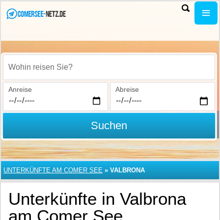
Wohin reisen Sie?
Anreise
Abreise
Suchen
UNTERKÜNFTE AM COMER SEE
»
VALBRONA
Unterkünfte in Valbrona
am Comer See